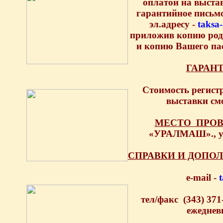
оплатой на выстав
гарантийное письмо
эл.адресу -
taksa
приложив копию род
и копию Вашего пас
ГАРАН
Стоимость реги
выставки см
МЕСТО ПРО
«УРАЛМАШ»., ул
СПРАВКИ И ДОПО
е-mail -
тел/факс (343) 371-
ежеднев